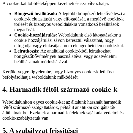
A cookie-kat többféleképpen kezelheti és szabályozhatja:
Böngésző beállítások:
A legtöbb böngésző lehetővé teszi a
cookie-k elutasítását vagy elfogadását, a meglévő cookie-k
törlését és bizonyos weboldalakra vonatkozó beállítások
megadását.
Cookie-hozzájárulás:
Weboldalunk első látogatásakor a
cookie-hozzájárulási sávon keresztül választhat, hogy
elfogadja vagy elutasítja a nem elengedhetetlen cookie-kat.
Leiratkozás:
Az analitikai cookie-kból leiratkozhat
böngészőbővítmények használatával vagy adatvédelmi
beállításainak módosításával.
Kérjük, vegye figyelembe, hogy bizonyos cookie-k letiltása
befolyásolhatja weboldalunk működését.
4. Harmadik féltől származó cookie-k
Weboldalunkon egyes cookie-kat az általunk használt harmadik
féltől származó szolgáltatások, például analitikai szolgáltatók
állíthatnak be. Ezeknek a harmadik feleknek saját adatvédelmi és
cookie-szabályzatuk van.
5. A szabályzat frissítései