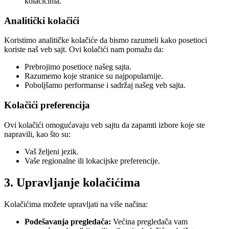
kolačićima.
Analitički kolačići
Koristimo analitičke kolačiće da bismo razumeli kako posetioci
koriste naš veb sajt. Ovi kolačići nam pomažu da:
Prebrojimo posetioce našeg sajta.
Razumemo koje stranice su najpopularnije.
Poboljšamo performanse i sadržaj našeg veb sajta.
Kolačići preferencija
Ovi kolačići omogućavaju veb sajtu da zapamti izbore koje ste
napravili, kao što su:
Vaš željeni jezik.
Vaše regionalne ili lokacijske preferencije.
3. Upravljanje kolačićima
Kolačićima možete upravljati na više načina:
Podešavanja pregledača:
Većina pregledača vam