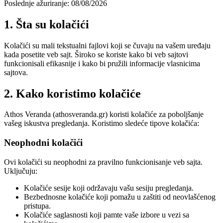
Poslednje ažuriranje: 08/08/2026
1. Šta su kolačići
Kolačići su mali tekstualni fajlovi koji se čuvaju na vašem uređaju
kada posetite veb sajt. Široko se koriste kako bi veb sajtovi
funkcionisali efikasnije i kako bi pružili informacije vlasnicima
sajtova.
2. Kako koristimo kolačiće
Athos Veranda (athosveranda.gr) koristi kolačiće za poboljšanje
vašeg iskustva pregledanja. Koristimo sledeće tipove kolačića:
Neophodni kolačići
Ovi kolačići su neophodni za pravilno funkcionisanje veb sajta.
Uključuju:
Kolačiće sesije koji održavaju vašu sesiju pregledanja.
Bezbednosne kolačiće koji pomažu u zaštiti od neovlašćenog
pristupa.
Kolačiće saglasnosti koji pamte vaše izbore u vezi sa