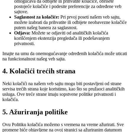
omogućava da odbijete ili prihvatite kolačiće, obrišete
postojeće kolačiće i podesite preferencije za određene veb
sajtove.
Saglasnost za kolačiće:
Pri prvoj poseti našem veb sajtu,
možete izabrati da prihvatite ili odbijete neobavezne kolačiće
putem našeg banera za saglasnost.
Odjava:
Možete se odjaviti od analitičkih kolačića
korišćenjem ekstenzija pregledača ili podešavanjem
privatnosti.
Imajte na umu da onemogućavanje određenih kolačića može uticati
na funkcionalnost našeg veb sajta.
4. Kolačići trećih strana
Neki kolačići na našem veb sajtu mogu biti postavljeni od strane
servisa trećih strana koje koristimo, kao što su pružaoci analitičkih
usluga. Ove treće strane imaju sopstvene politike privatnosti i
kolačića.
5. Ažuriranja politike
Ovu Politiku kolačića možemo s vremena na vreme ažurirati. Sve
promene biće objavljene na ovoj stranici sa ažuriranim datumom