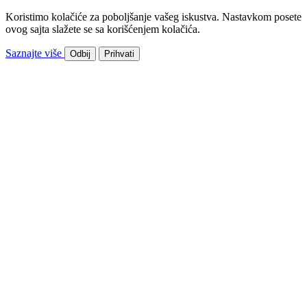
Koristimo kolačiće za poboljšanje vašeg iskustva. Nastavkom posete
ovog sajta slažete se sa korišćenjem kolačića.
Saznajte više
Odbij
Prihvati