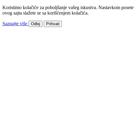
Koristimo kolačiće za poboljšanje vašeg iskustva. Nastavkom posete
ovog sajta slažete se sa korišćenjem kolačića.
Saznajte više
Odbij
Prihvati