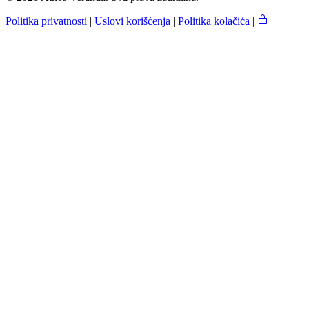
Politika privatnosti
|
Uslovi korišćenja
|
Politika kolačića
|