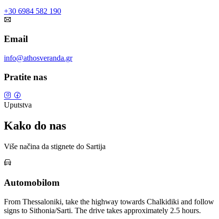
+30 6984 582 190
Email
info@athosveranda.gr
Pratite nas
Leaflet
|
© OpenStreetMap
Uputstva
×
+
Athos Veranda
Sarti, Chalkidiki
Kako do nas
−
Više načina da stignete do Sartija
Automobilom
From Thessaloniki, take the highway towards Chalkidiki and follow
signs to Sithonia/Sarti. The drive takes approximately 2.5 hours.