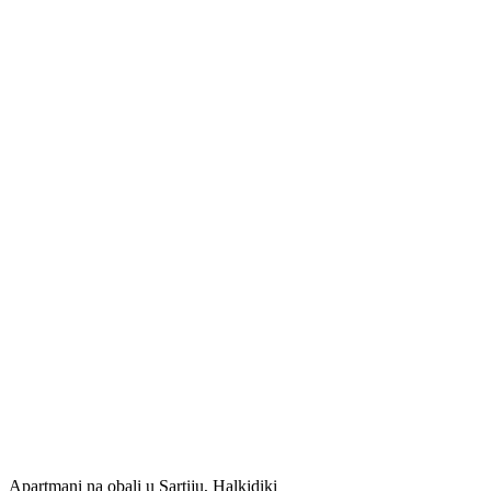
Apartmani na obali u Sartiju, Halkidiki