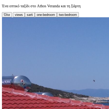
Ένα οπτικό ταξίδι στο Athos Veranda και τη Σάρτη
Όλα
views
sarti
one-bedroom
two-bedroom