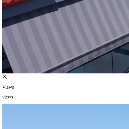
Views
views